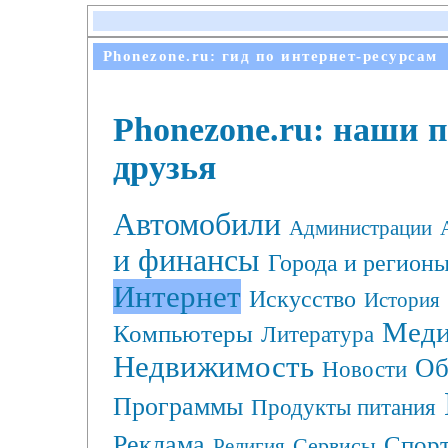
Phonezone.ru: гид по интернет-ресурсам
Phonezone.ru: наши 
друзья
Автомобили
Администрации
и финансы
Города и регион
Интернет
Искусство
История
Меди
Компьютеры
Литература
Недвижимость
Об
Новости
Программы
Продукты питания
Реклама
Спор
Сервисы
Религия