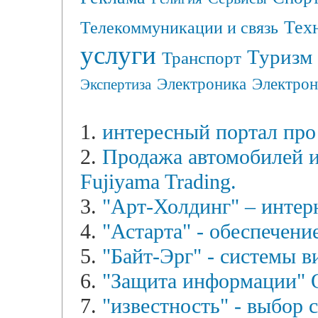
Тех
Телекоммуникации и связь
услуги
Туризм
Транспорт
Электрон
Электроника
Экспертиза
1.
интересный портал про
2.
Продажа автомобилей и
Fujiyama Trading.
3.
"Арт-Холдинг" – интерн
4.
"Астарта" - обеспечени
5.
"Байт-Эрг" - системы 
6.
"Защита информации"
7.
"известность" - выбор