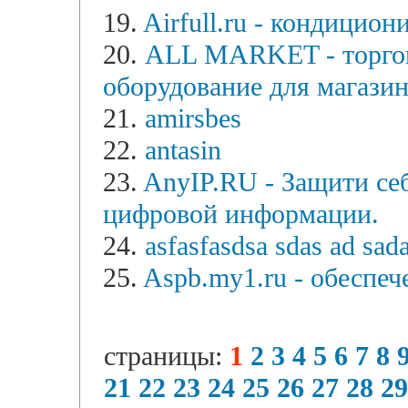
19.
Airfull.ru - кондицио
20.
ALL MARKET - торгов
оборудование для магази
21.
amirsbes
22.
antasin
23.
AnyIP.RU - Защити себ
цифровой информации.
24.
asfasfasdsa sdas ad sad
25.
Aspb.my1.ru - обеспе
страницы:
1
2
3
4
5
6
7
8
21
22
23
24
25
26
27
28
29