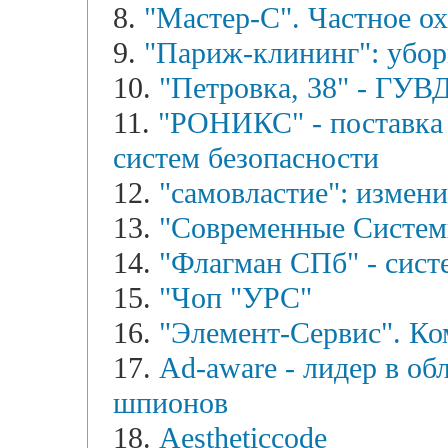
8.
"Мастер-С". Частное о
9.
"Париж-клининг": убор
10.
"Петровка, 38" - ГУВ
11.
"РОНИКС" - поставка
систем безопасности
12.
"самовластие": измен
13.
"Современные Систем
14.
"Флагман СПб" - сист
15.
"Чоп "УРС"
16.
"Элемент-Сервис". Ко
17.
Ad-aware - лидер в об
шпионов
18.
Aestheticcode