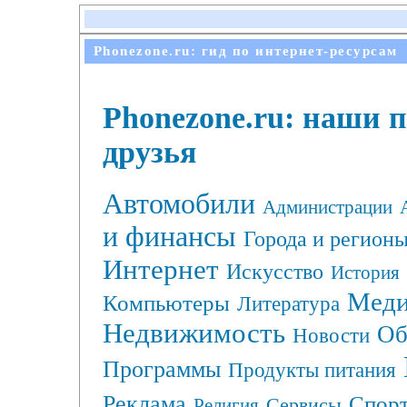
Phonezone.ru: гид по интернет-ресурсам
Phonezone.ru: наши 
друзья
Автомобили
Администрации
и финансы
Города и регион
Интернет
Искусство
История
Меди
Компьютеры
Литература
Недвижимость
Об
Новости
Программы
Продукты питания
Реклама
Спор
Сервисы
Религия