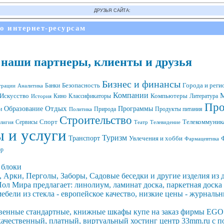
ДРУЗЬЯ САЙТА:
по интернет-ресурсам
: наши партнеры, клиенты и друзья
Бизнес и финансы
Банки
Безопасность
Города и реги
трации
Аналитика
Компании
М
Компьютеры
Искусство
Кино
Литература
История
Классификаторы
Про
Образование
Отдых
Программы
и
Природа
Продукты питания
Политика
Строительство
Спорт
Сервисы
Телекоммуника
лигия
Театр
Телевидение
 и услуги
Туризм
Транспорт
Увлечения и хобби
Ф
Фармацевтика
р
 блоки
 Арки, Перголы, Заборы, Садовые беседки и другие изделия из 
ол Мира предлагает: линолиум, ламинат доска, паркетная доска
ебели из стекла - европейское качество, низкие цены - журналь
венные стандартные, книжные шкафы купе на заказ фирмы EGOS
ачественный, платный, виртуальный хостинг центр 33mm.ru с по