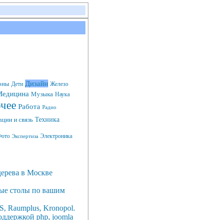
Дизайн
оны
Дети
Железо
едицина
Музыка
Наука
чее
Работа
Радио
Техника
ции и связь
ото
Электроника
Экспертиза
дерева в Москве
ные столы по вашим
, Raumplus, Kronopol.
ддержкой php, joomla