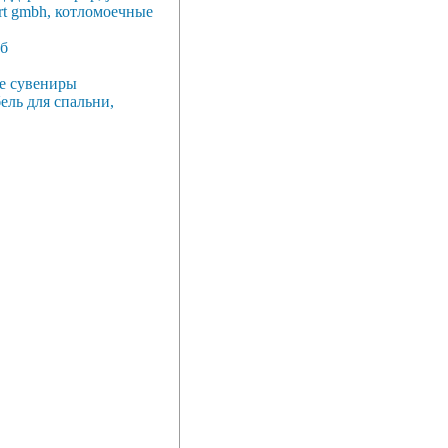
rt gmbh, котломоечные
б
е сувениры
ель для спальни,