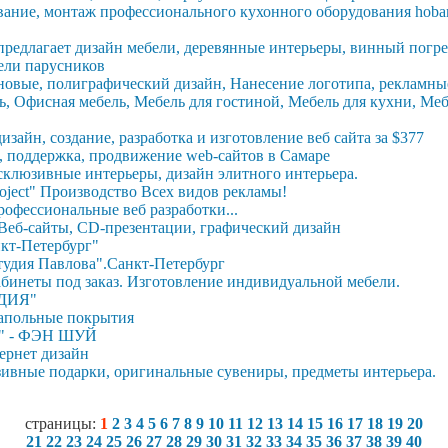
ание, монтаж профессионального кухонного оборудования hoba
редлагает дизайн мебели, деревянные интерьеры, винный погре
ли парусников
новые, полиграфический дизайн, Нанесение логотипа, рекламны
, Офисная мебель, Мебель для гостиной, Мебель для кухни, Меб
зайн, создание, разработка и изготовление веб сайта за $377
а, поддержка, продвижение web-сайтов в Самаре
ксклюзивные интерьеры, дизайн элитного интерьера.
roject" Производство Всех видов рекламы!
профессиональные веб разработки...
 Веб-сайты, CD-презентации, графический дизайн
кт-Петербург"
удия Павлова".Санкт-Петербург
бинеты под заказ. Изготовление индивидуальной мебели.
УДИЯ"
Напольные покрытия
" - ФЭН ШУЙ
ернет дизайн
ивные подарки, оригинальные сувениры, предметы интерьера.
страницы:
1
2
3
4
5
6
7
8
9
10
11
12
13
14
15
16
17
18
19
20
21
22
23
24
25
26
27
28
29
30
31
32
33
34
35
36
37
38
39
40