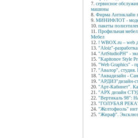
7.
сервисное обслужив
машины
8.
Фирма Антиклайн п
9.
МИНИФЛОТ - моде
10.
пакеты полиэтиле
11.
Профильная мебель
Мебел
12.
! WBOX.ru – web ди
13.
"Aloiz"-разработк
14.
"ArtStudioPH" - э
15.
"Kapitonov Style P
16.
"Web Graphics" - 
17.
"Авалор", студия.
18.
"Аквадизайн - Сан
19.
"АРДИЗ"дизайн-ст
20.
"Арт-Кабинет". Ка
21.
"АРХ дизайн СТ
22.
"Вертикаль 98": 
23.
"ГОЛУБАЯ РЕКА
24.
"Желтофиоль" инт
25.
"Жираф". Эксклюз