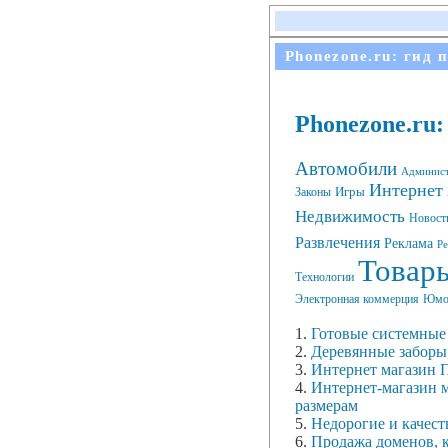
Phonezone.ru: гид 
Phonezone.ru
Автомобили
Админис
Интернет
Игры
Законы
Недвижимость
Новост
Развлечения
Реклама
Ре
Товары
Технологии
Электронная коммерция
Юмо
1.
Готовые системные
2.
Деревянные заборы,
3.
Интернет магазин П
4.
Интернет-магазин м
размерам
5.
Недорогие и качест
6.
Продажа доменов, к