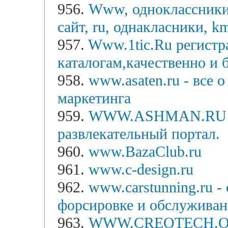
956.
Www, одноклассники,
сайт, ru, однакласники, k
957.
Www.1tic.Ru регистр
каталогам,качественно и 
958.
www.asaten.ru - все 
маркетинга
959.
WWW.ASHMAN.RU ::
развлекательный портал.
960.
www.BazaClub.ru
961.
www.c-design.ru
962.
www.carstunning.ru -
форсировке и обслуживан
963.
WWW.CREOTECH.O