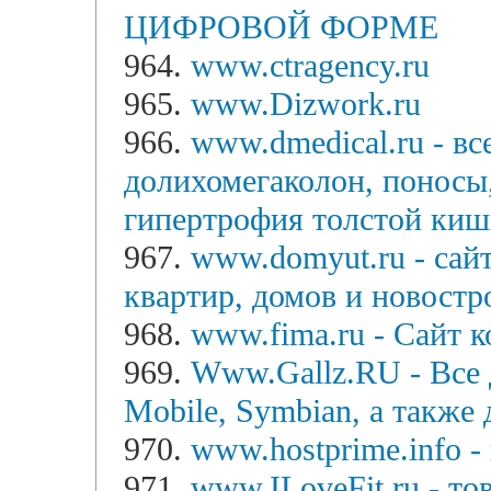
ЦИФРОВОЙ ФОРМЕ
964.
www.ctragency.ru
965.
www.Dizwork.ru
966.
www.dmedical.ru - вс
долихомегаколон, поносы
гипертрофия толстой ки
967.
www.domyut.ru - сайт
квартир, домов и новостр
968.
www.fima.ru - Сайт
969.
Www.Gallz.RU - Все
Mobile, Symbian, а также
970.
www.hostprime.info -
971.
www.ILoveFit.ru - то