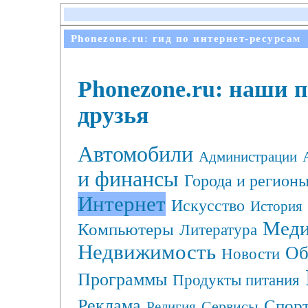
Phonezone.ru: гид по интернет-ресурсам
Phonezone.ru: наши 
друзья
Автомобили
Администрации
и финансы
Города и регион
Интернет
Искусство
История
Меди
Компьютеры
Литература
Недвижимость
Об
Новости
Программы
Продукты питания
Реклама
Спор
Сервисы
Религия