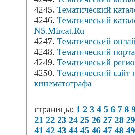
4245.
Тематический катало
4246.
Тематический катал
N5.Mircat.Ru
4247.
Тематический онлай
4248.
Тематический порта
4249.
Тематический регио
4250.
Тематический сайт 
кинематографа
страницы:
1
2
3
4
5
6
7
8
21
22
23
24
25
26
27
28
29
41
42
43
44
45
46
47
48
49