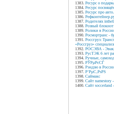
1383.
Ресурс о подарк
1384.
Ресурс посвящё
1385.
Ресурс про авто.
1386.
Рефконтейнер.р
1387.
Родителях inthe
1388.
Розвый блокнот
1389.
Ролики в России
1390.
Росмортранс - б
1391.
Россгруз: Транс
«Россгруз» специализ
1392.
РОСЭВА - Эваку
1393.
РусТЭК 6 лет р
1394.
Ручные, самохо
1395.
РЎРµРєСЃ
1396.
Рэндзю в России
1397.
Р‘РµС‚РѕРЅ
1398.
Саймакс
1399.
Сайт namestory 
1400.
Сайт soccerland