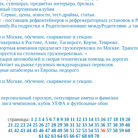
ах, сувенирах, предметах интерьера, брелках
нный спортивным клубам
 Сервис, цены, новости, тест-драйвы, статьи.
у - поставщик рефконтейнеров и рефрежераторных установок в 
family.Ru подростки и Родителипонимане междуРодителями ,а т
 и Москве, обучение, снаряжение и секции.
ункеровка в Ростове, Азове, Таганроге, Керчи, Темрюке.
портная компания предлагает грузоперевозки по Москве. Трансп
ируется на столичных грузоперевозках. «
ация автомобилей и скорая техническая помощь на дорогах
аботает на рынке грузовых международных перевозок
дные штабелеры из Европы, недорого
 и Москве, обучение, снаряжение и секции.
- персональный гороскоп, популярные имена и фамилии
 - лига чемпионов, кубок УЕФА и футбольные обои
страницы:
1
2
3
4
5
6
7
8
9
10
11
12
13
14
15
16
17
18
19
20
21
22
23
24
25
26
27
28
29
30
31
32
33
34
35
36
37
38
39
40
41
42
43
44
45
46
47
48
49
50
51
52
53
54
55
56
57
58
59
60
61
62
63
64
65
66
67
68
69
70