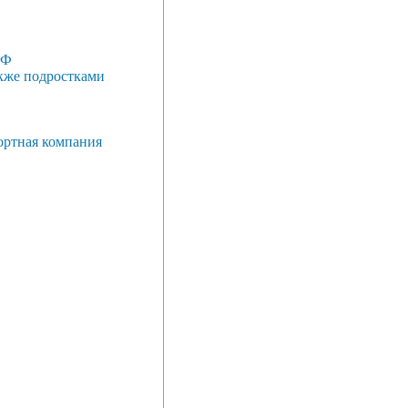
РФ
акже подростками
ортная компания