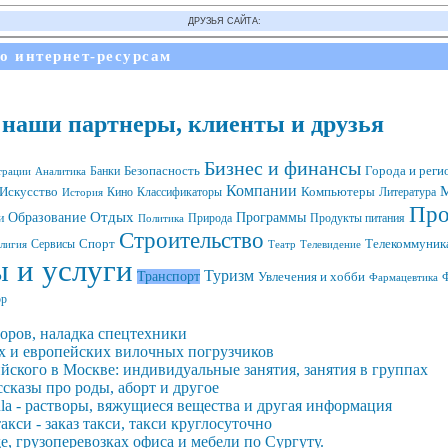
ДРУЗЬЯ САЙТА:
по интернет-ресурсам
: наши партнеры, клиенты и друзья
Бизнес и финансы
Банки
Безопасность
Города и реги
трации
Аналитика
Компании
М
Компьютеры
Искусство
Кино
Литература
История
Классификаторы
Про
Образование
Отдых
Программы
и
Природа
Продукты питания
Политика
Строительство
Спорт
Сервисы
Телекоммуника
лигия
Театр
Телевидение
 и услуги
Туризм
Транспорт
Увлечения и хобби
Ф
Фармацевтика
р
оров, наладка спецтехники
х и европейских вилочных погрузчиков
йского в Москве: индивидуальные занятия, занятия в группах
ассказы про роды, аборт и другое
nula - растворы, вяжущиеся вещества и другая информация
такси - заказ такси, такси круглосуточно
де, грузоперевозках офиса и мебели по Сургуту.