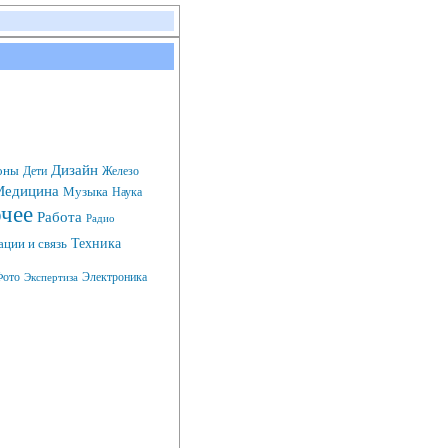
Дизайн
оны
Дети
Железо
едицина
Музыка
Наука
чее
Работа
Радио
Техника
ции и связь
ото
Электроника
Экспертиза