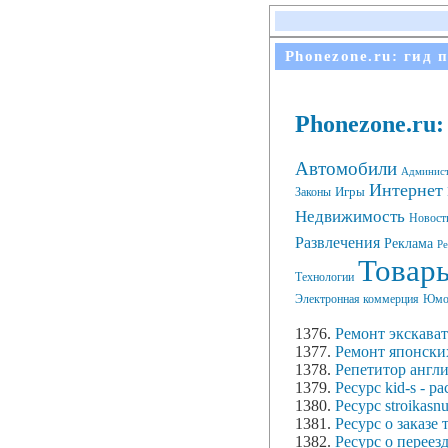
Phonezone.ru: гид 
Phonezone.ru
Автомобили
Админис
Интернет
Игры
Законы
Недвижимость
Новост
Развлечения
Реклама
Ре
Товары
Технологии
Электронная коммерция
Юмо
1376.
Ремонт экскават
1377.
Ремонт японски
1378.
Репетитор англи
1379.
Ресурс kid-s - р
1380.
Ресурс stroikas
1381.
Ресурс о заказе 
1382.
Ресурс о переез