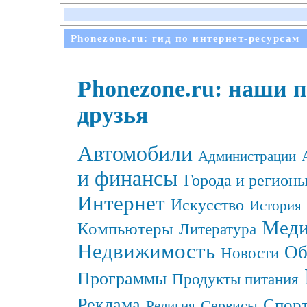
Phonezone.ru: гид по интернет-ресурсам
Phonezone.ru: наши 
друзья
Автомобили
Администрации
и финансы
Города и регион
Интернет
Искусство
История
Меди
Компьютеры
Литература
Недвижимость
Об
Новости
Программы
Продукты питания
Реклама
Спор
Сервисы
Религия