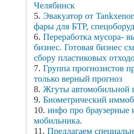
Челябинск
5.
Эвакуатор от Tankxenon
фары для БТР, спецоборуд
6.
Переработка мусора- в
бизнес. Готовая бизнес с
сбору пластиковых отходо
7.
Группа прогнозистов пр
только верный прогноз
8.
Жгуты автомобильной п
9.
Биометрический имм
10.
инфо про браузерные 
мобильника.
11.
Предлагаем специальн