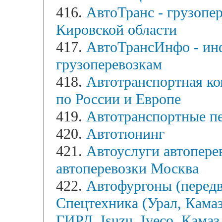
416.
АвтоТранс - грузопе
Кировской области
417.
АвтоТрансИнфо - ин
грузоперевозкам
418.
Автотранспортная ко
по России и Европе
419.
Автотранспортные пе
420.
Автотюнинг
421.
Автоуслуги автопере
автоперевозки Москва
422.
Автофургоны (передв
Спецтехника (Урал, Кама
ГИРД. Isuzu, Iveco, Камаз