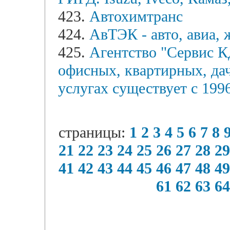
423.
Автохимтранс
424.
АвТЭК - авто, авиа, 
425.
Агентство "Cервис 
офисных, квартирных, да
услугах существует с 1996
страницы:
1
2
3
4
5
6
7
8
21
22
23
24
25
26
27
28
29
41
42
43
44
45
46
47
48
49
61
62
63
64