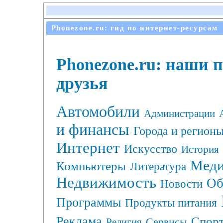
Phonezone.ru: гид по интернет-ресурсам
Phonezone.ru: наши 
друзья
Автомобили
Администрации
и финансы
Города и регион
Интернет
Искусство
История
Меди
Компьютеры
Литература
Недвижимость
Об
Новости
Программы
Продукты питания
Реклама
Спор
Сервисы
Религия