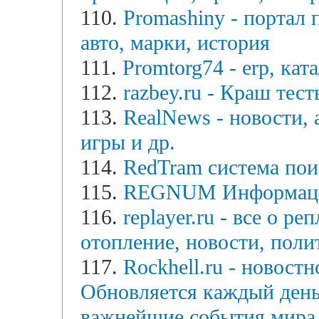
110.
Promashiny - портал 
авто, марки, история
111.
Promtorg74 - erp, кат
112.
razbey.ru - Краш тест
113.
RealNews - новости, 
игры и др.
114.
RedTram система пои
115.
REGNUM Информацио
116.
replayer.ru - все о р
отопление, новости, поли
117.
Rockhell.ru - новост
Обновляется каждый день
важнейшие события мира