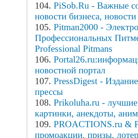
104.
PiSob.Ru - Важные с
новости бизнеса, новости
105.
Pitman2000 - Элект
Профессиональных Питмено
Professional Pitmans
106.
Portal26.ru:информа
новостной портал
107.
PressDigest - Издани
прессы
108.
Prikoluha.ru - лучши
картинки, анекдоты, ани
109.
PROACTIONS.ru & 
промоакции, призы, лотер