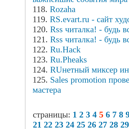
118.
Rozaha
119.
RS.evart.ru - сайт ху
120.
Rss читалка! - будь в
121.
Rss читалка! - будь в
122.
Ru.Hack
123.
Ru.Pheaks
124.
RUнетный миксер и
125.
Sales promotion пров
мастера
страницы:
1
2
3
4
5
6
7
8
21
22
23
24
25
26
27
28
29