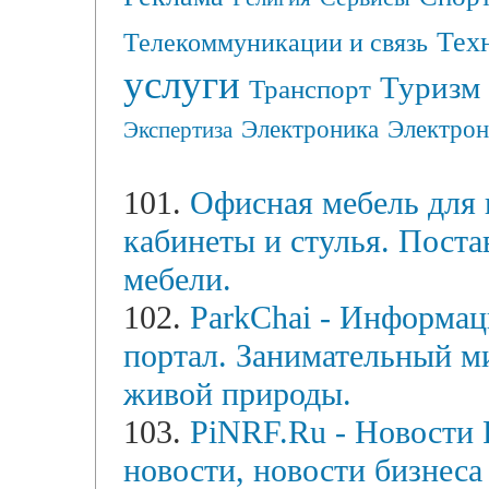
Тех
Телекоммуникации и связь
услуги
Туризм
Транспорт
Электрон
Электроника
Экспертиза
101.
Oфиcнaя мeбeль для п
кабинеты и стулья. Пост
мебели.
102.
ParkChai - Информац
портал. Занимательный ми
живой природы.
103.
PiNRF.Ru - Новости 
новости, новости бизнеса