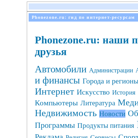
Phonezone.ru: гид по интернет-ресурсам
Phonezone.ru: наши 
друзья
Автомобили
Администрации
и финансы
Города и регион
Интернет
Искусство
История
Меди
Компьютеры
Литература
Недвижимость
Об
Новости
Программы
Продукты питания
Реклама
Спор
Сервисы
Религия