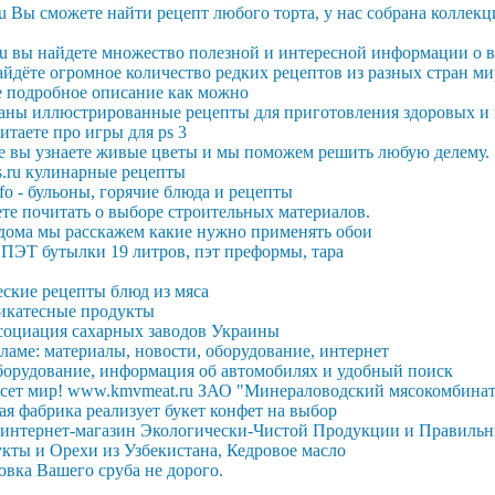
u Вы сможете найти рецепт любого торта, у нас собрана коллек
ru вы найдете множество полезной и интересной информации о 
айдёте огромное количество редких рецептов из разных стран мира
е подробное описание как можно
аны иллюстрированные рецепты для приготовления здоровых и
итаете про игры для ps 3
е вы узнаете живые цветы и мы поможем решить любую делему.
ts.ru кулинарные рецепты
nfo - бульоны, горячие блюда и рецепты
те почитать о выборе строительных материалов.
 дома мы расскажем какие нужно применять обои
 ПЭТ бутылки 19 литров, пэт преформы, тара
ские рецепты блюд из мяса
икатесные продукты
социация сахарных заводов Украины
ламе: материалы, новости, оборудование, интернет
борудование, информация об автомобилях и удобный поиск
асет мир! www.kmvmeat.ru ЗАО "Минераловодский мясокомбинат
я фабрика реализует букет конфет на выбор
интернет-магазин Экологически-Чистой Продукции и Правильн
ты и Орехи из Узбекистана, Кедровое масло
вка Вашего сруба не дорого.