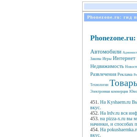
Phonezone.ru: гид 
Phonezone.ru
Автомобили
Админис
Интернет
Игры
Законы
Недвижимость
Новост
Развлечения
Реклама
Ре
Товары
Технологии
Электронная коммерция
Юмо
451.
На Kyshaem.ru Вы
вкус.
452.
На lrdv.ru вся и
453.
на pizza-x.ru вы
начинки, и способах 
454.
На pokushaemka.r
вкус.