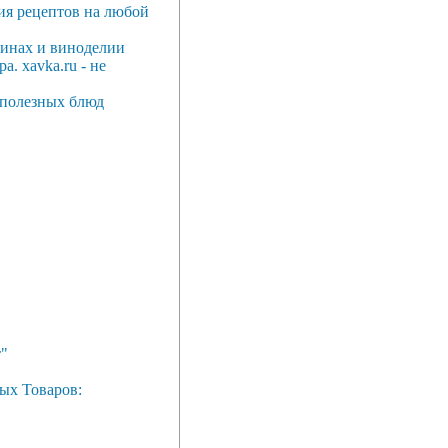
ция рецептов на любой
винах и виноделии
. xavka.ru - не
 полезных блюд
"
ых Товаров: