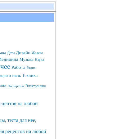
Дизайн
оны
Дети
Железо
едицина
Музыка
Наука
чее
Работа
Радио
Техника
ции и связь
ото
Электроника
Экспертиза
рецептов на любой
, теста для нее,
ция рецептов на любой