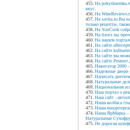
455.
На pokyshaemka.r
вкус.
456.
На WineReviews.
457.
На xavka.ru Вы н
только рецепты, такж
458.
На YouCook собр
459.
На блоге вы проч
460.
На нашем портал
461.
На сайте allrecep
462.
На сайте kulinari
463.
На сайте вы може
464.
На сайте Ремонт
465.
Навигатор 2000 -
466.
Надежные двери
467.
Написать диетиче
468.
Натуральные дел
469.
Национальная ас
470.
Наш портал о рек
471.
Наш сайт - автоо
472.
Наша колбаса сп
473.
Наша кондитерска
474.
Наша ЯрМарка – 
Натуральные Сухофрук
475.
Не дорогая шлифо