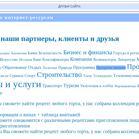
ДРУЗЬЯ САЙТА:
по интернет-ресурсам
: наши партнеры, клиенты и друзья
Бизнес и финансы
Банки
Безопасность
Города и реги
трации
Аналитика
Компании
М
Компьютеры
Искусство
Кино
Литература
История
Классификаторы
Про
Образование
Отдых
Программы
и
Природа
Продукты питания
Политика
Строительство
Спорт
Сервисы
Телекоммуника
лигия
Театр
Телевидение
 и услуги
Туризм
Транспорт
Увлечения и хобби
Ф
Фармацевтика
р
 сможете найти рецепт любого торта, у нас собрана коллекция 
нформация о винах + таблица винтажей
 можете ознакомится с различными рецептами приготовления пиццы
приготовления
u Вы сможете найти рецепт любого торта, у нас собрана коллек