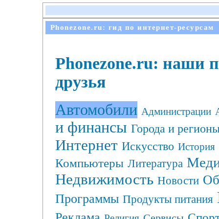
Phonezone.ru: гид по интернет-ресурсам
Phonezone.ru: наши 
друзья
Автомобили
Администрации
и финансы
Города и регион
Интернет
Искусство
История
Меди
Компьютеры
Литература
Недвижимость
Об
Новости
Программы
Продукты питания
Реклама
Спор
Сервисы
Религия