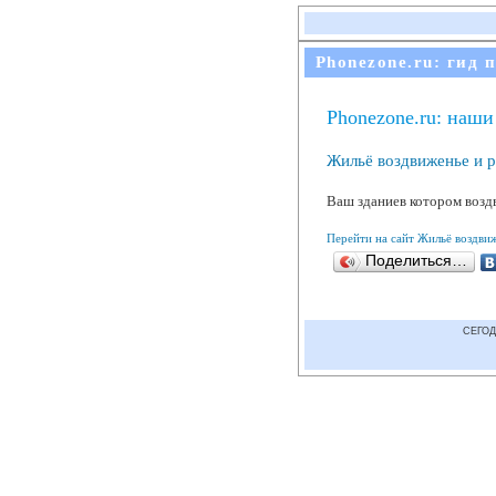
Phonezone.ru: гид 
Phonezone.ru: наши
Жильё воздвиженье и 
Ваш зданиев котором возд
Перейти на сайт Жильё воздви
Поделиться…
СЕГОД