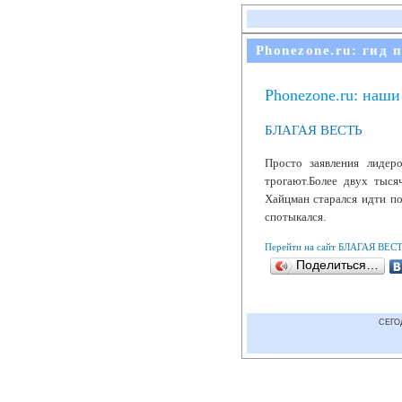
Phonezone.ru: гид 
Phonezone.ru: наши
БЛАГАЯ ВЕСТЬ
Просто заявления лидер
трогают.Более двух тыся
Хайцман старался идти по
спотыкался.
Перейти на сайт БЛАГАЯ ВЕС
Поделиться…
СЕГО